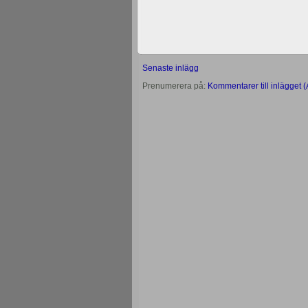
Senaste inlägg
Prenumerera på:
Kommentarer till inlägget 