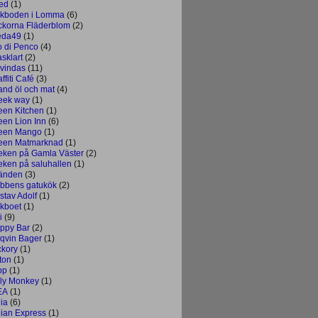
ed
(1)
skboden i Lomma
(6)
ickorna Fläderblom
(2)
eda49
(1)
o di Penco
(4)
sklart
(2)
vindas
(11)
ffiti Café
(3)
and öl och mat
(4)
eek way
(1)
een Kitchen
(1)
een Lion Inn
(6)
een Mango
(1)
een Matmarknad
(1)
eken på Gamla Väster
(2)
eken på saluhallen
(1)
änden
(3)
bbens gatukök
(2)
stav Adolf
(1)
kboet
(1)
i
(9)
ppy Bar
(2)
qvin Bager
(1)
ckory
(1)
ton
(1)
pp
(1)
ly Monkey
(1)
EA
(1)
dia
(6)
dian Express
(1)