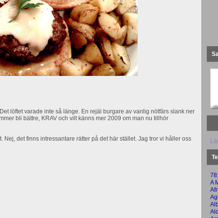
S
. Det löftet varade inte så länge. En rejäl burgare av vanlig nötfärs slank ner
ommer bli bättre, KRAV och vilt känns mer 2009 om man nu tillhör
Nej, det finns intressantare rätter på det här stället. Jag tror vi håller oss
Läs
Te
78:
A 
Af
Ag
Al
Al