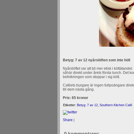
Betyg: 7 av 12 nyårslöften som inte höll
Nyårslöftet var att bli mer etisk i köttätandet
såhär direkt under årets första lunch. Det k
befolkningen som stoppar i sig kött.
Caféets burgare är ingen fullpoängare direkt. 
till dem nästa gång.
Pris: 65 kronor
Etiketter:
Betyg: 7 av 12
,
Southern Kitchen Café
Share
|
0 kommentarer: