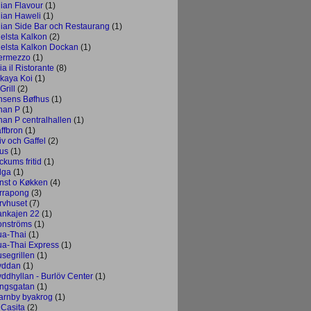
dian Flavour
(1)
dian Haweli
(1)
dian Side Bar och Restaurang
(1)
gelsta Kalkon
(2)
gelsta Kalkon Dockan
(1)
termezzo
(1)
lia il Ristorante
(8)
akaya Koi
(1)
Grill
(2)
nsens Bøfhus
(1)
han P
(1)
han P centralhallen
(1)
affbron
(1)
iv och Gaffel
(2)
us
(1)
ckums fritid
(1)
lga
(1)
nst o Køkken
(4)
rrapong
(3)
rvhuset
(7)
ankajen 22
(1)
onströms
(1)
ua-Thai
(1)
ua-Thai Express
(1)
usegrillen
(1)
yddan
(1)
yddhyllan - Burlöv Center
(1)
ngsgatan
(1)
arnby byakrog
(1)
 Casita
(2)