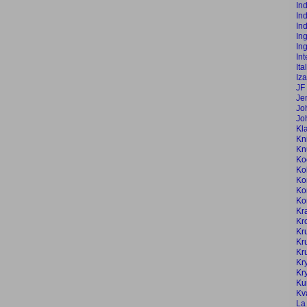
In
In
In
In
In
In
Ita
Iz
JF 
Je
Jo
Jo
Kl
Kn
Kn
Ko
Ko
Ko
Ko
Ko
Kr
Kr
Kr
Kr
Kr
Kr
Kr
Ku
Kv
La