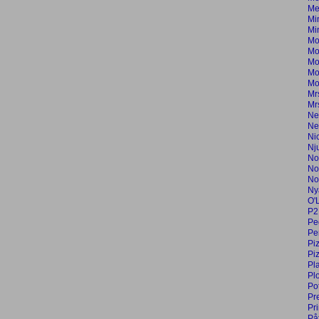
Me
Mi
Min
Mo
Mo
Mo
Mo
Mo
Mr
Mr
Ne
Ne
Ni
Nj
No
No
No
Ny
O'
P2
Pe
Per
Pi
Pi
Pl
Pl
Po
Pr
Pr
På