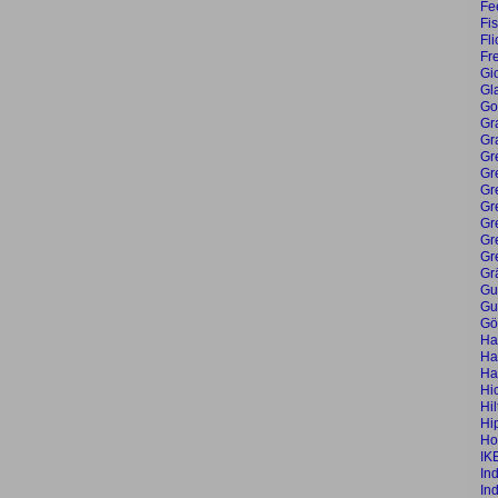
Fe
Fi
Fl
Fr
Gi
Gla
Go
Gra
Gr
Gr
Gr
Gr
Gr
Gr
Gr
Gr
Gr
Gu
Gu
Gö
Ha
Ha
Ha
Hi
Hil
Hi
Ho
IK
In
In