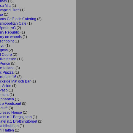
rnex
(1)
sa Mia
(1)
vapcici Treff
(1)
ao
(1)
aras Café och Catering
(3)
smopolitan Café
(1)
êperiet vG
(2)
rry Republic
(1)
rry on wheels
(1)
echpoint
(1)
nye
(1)
gnys
(2)
l Cuore
(2)
likatessen
(11)
 Penco
(5)
c Italiano
(3)
c Piazza
(1)
ckplats 16
(3)
ckside Mat och Bar
(1)
o Asien
(1)
Patio
(1)
ement
(1)
ephanten
(1)
tré Foodcourt
(5)
icuré
(3)
presso House
(1)
lafel n.1 Bergsgatan
(1)
afel n.1 Drottningtorget
(2)
lafelhubban
(1)
 i Hatten
(1)