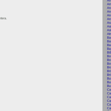
Am
Am
An
An
An
tera.
An
Ar
As
As
At
Ba
Ba
Bar
Ba
Bl
Bo
Bol
Bo
Br
Br
Br
Bu
Bul
Bu
Ca
Ca
Ca
Ca
Ca
Ca