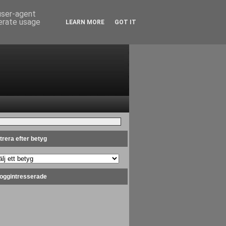
 user-agent
nerate usage
LEARN MORE
GOT IT
ltrera efter betyg
oggintresserade