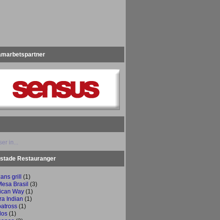
amarbetspartner
er in...
stade Restauranger
ans grill
(1)
Mesa Brasil
(3)
rican Way
(1)
ra Indian
(1)
batross
(1)
dos
(1)