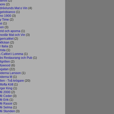
anos
(2)
ore
(2)
dréelunds Mat o Vin
(4)
gelobianco
(1)
no 1900
(3)
y Time
(2)
as
(1)
ien
(3)
trid och aporna
(1)
mosfär Mat och Vin
(3)
gericaféet
(2)
kfickan
(2)
 Italia
(2)
rista
(1)
å Caféet i Lomma
(1)
bs Restaurang och Pub
(1)
lgrillen
(2)
llywood
(6)
ogatan
(22)
öderna Larsson
(1)
öderna M
(1)
llen - Två krögare
(20)
ltofta Kött
(1)
rger King
(1)
fé 2000
(2)
fé Ceder
(3)
fé Erik
(1)
fé Rasoir
(2)
fé Selma
(1)
fé Stunden
(3)