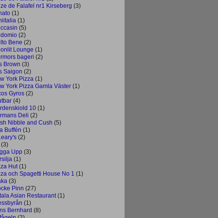
ze de Falafel nr1 Kirseberg
(3)
nato
(1)
iitalia
(1)
ccasin
(5)
domio
(2)
lto Bene
(2)
onlit Lounge
(1)
rmors bageri
(2)
s Brown
(3)
s Saigon
(2)
w York Pizza
(1)
w York Pizza Gamla Väster
(1)
cos Gyros
(2)
utbar
(4)
rdenskiold 10
(1)
rmans Deli
(2)
sh Nibble and Cush
(5)
a Buffén
(1)
Leary's
(2)
(3)
gga Upp
(3)
silja
(1)
zza Hut
(1)
zza och Spagetti House No 1
(1)
aka
(3)
ocke Pinn
(27)
tala Asian Restaurant
(1)
essbyrån
(1)
ins Bernhard
(8)
fågeln
(2)