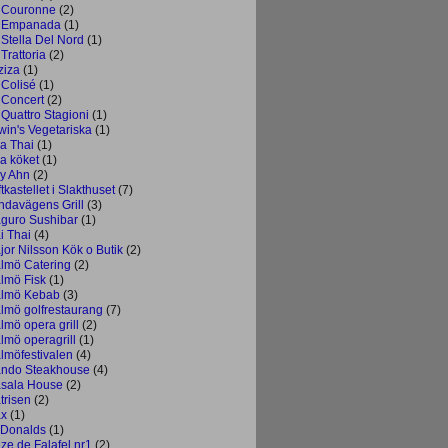
 Couronne
(2)
 Empanada
(1)
 Stella Del Nord
(1)
Trattoria
(2)
ziza
(1)
 Colisé
(1)
 Concert
(2)
 Quattro Stagioni
(1)
win's Vegetariska
(1)
la Thai
(1)
la köket
(1)
ly Ahn
(2)
tkastellet i Slakthuset
(7)
ndavägens Grill
(3)
guro Sushibar
(1)
i Thai
(4)
jor Nilsson Kök o Butik
(2)
lmö Catering
(2)
lmö Fisk
(1)
lmö Kebab
(3)
lmö golfrestaurang
(7)
lmö opera grill
(2)
lmö operagrill
(1)
lmöfestivalen
(4)
ndo Steakhouse
(4)
sala House
(2)
trisen
(2)
x
(1)
Donalds
(1)
ze de Falafel nr1
(2)