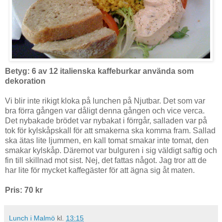
Betyg: 6 av 12 italienska kaffeburkar använda som
dekoration
Vi blir inte rikigt kloka på lunchen på Njutbar. Det som var
bra förra gången var dåligt denna gången och vice verca.
Det nybakade brödet var nybakat i förrgår, salladen var på
tok för kylskåpskall för att smakerna ska komma fram. Sallad
ska ätas lite ljummen, en kall tomat smakar inte tomat, den
smakar kylskåp. Däremot var bulguren i sig väldigt saftig och
fin till skillnad mot sist. Nej, det fattas något. Jag tror att de
har lite för mycket kaffegäster för att ägna sig åt maten.
Pris: 70 kr
Lunch i Malmö
kl.
13:15