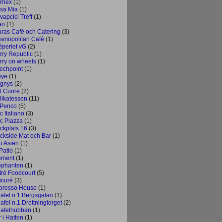
rnex
(1)
sa Mia
(1)
vapcici Treff
(1)
ao
(1)
aras Café och Catering
(3)
smopolitan Café
(1)
êperiet vG
(2)
rry Republic
(1)
rry on wheels
(1)
echpoint
(1)
nye
(1)
gnys
(2)
l Cuore
(2)
likatessen
(11)
 Penco
(5)
c Italiano
(3)
c Piazza
(1)
ckplats 16
(3)
ckside Mat och Bar
(1)
o Asien
(1)
Patio
(1)
ement
(1)
ephanten
(1)
tré Foodcourt
(5)
icuré
(3)
presso House
(1)
lafel n.1 Bergsgatan
(1)
afel n.1 Drottningtorget
(2)
lafelhubban
(1)
 i Hatten
(1)