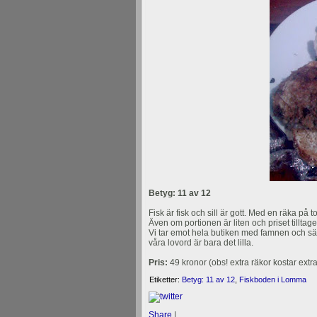
Betyg: 11 av 12
Fisk är fisk och sill är gott. Med en räka på t
Även om portionen är liten och priset tilltage
Vi tar emot hela butiken med famnen och sät
våra lovord är bara det lilla.
Pris:
49 kronor (obs! extra räkor kostar extr
Etiketter:
Betyg: 11 av 12
,
Fiskboden i Lomma
Share
|