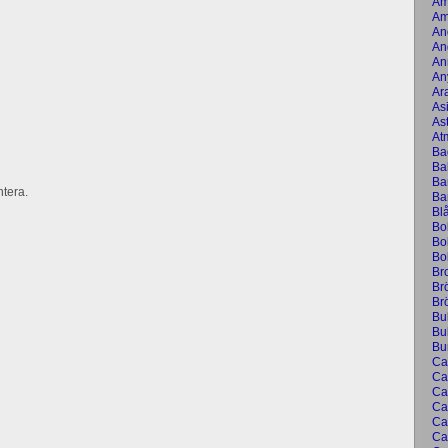
Am
Am
An
An
An
An
Ar
As
As
At
Ba
Ba
Bar
tera.
Ba
Bl
Bo
Bol
Bo
Br
Br
Br
Bu
Bul
Bu
Ca
Ca
Ca
Ca
Ca
Ca