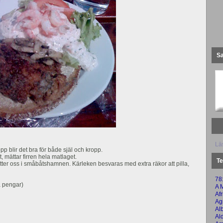
S
Läs
opp blir det bra för både själ och kropp.
t, mättar firren hela matlaget.
Te
ter oss i småbåtshamnen. Kärleken besvaras med extra räkor att pilla,
78:
a pengar)
A 
Af
Ag
Al
Al