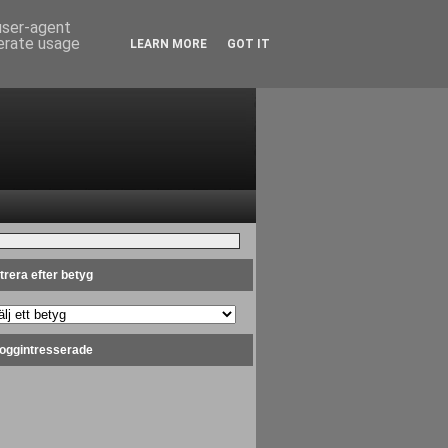
 user-agent
nerate usage
LEARN MORE
GOT IT
ltrera efter betyg
oggintresserade