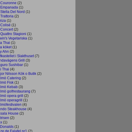
 Couronne
(2)
 Empanada
(1)
 Stella Del Nord
(1)
Trattoria
(2)
ziza
(1)
 Colisé
(1)
 Concert
(2)
 Quattro Stagioni
(1)
win's Vegetariska
(1)
la Thai
(1)
la köket
(1)
ly Ahn
(2)
tkastellet i Slakthuset
(7)
ndavägens Grill
(3)
guro Sushibar
(1)
i Thai
(4)
jor Nilsson Kök o Butik
(2)
lmö Catering
(2)
lmö Fisk
(1)
lmö Kebab
(3)
lmö golfrestaurang
(7)
lmö opera grill
(2)
lmö operagrill
(1)
lmöfestivalen
(4)
ndo Steakhouse
(4)
sala House
(2)
trisen
(2)
x
(1)
Donalds
(1)
ze de Falafel nr1
(2)