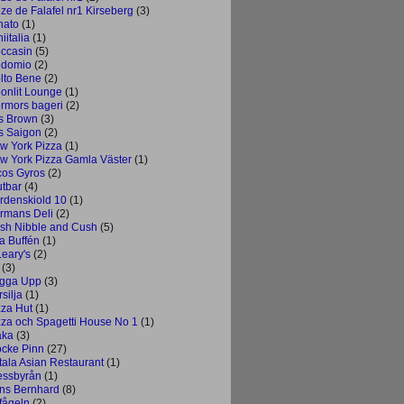
ze de Falafel nr1 Kirseberg
(3)
nato
(1)
iitalia
(1)
ccasin
(5)
domio
(2)
lto Bene
(2)
onlit Lounge
(1)
rmors bageri
(2)
s Brown
(3)
s Saigon
(2)
w York Pizza
(1)
w York Pizza Gamla Väster
(1)
cos Gyros
(2)
utbar
(4)
rdenskiold 10
(1)
rmans Deli
(2)
sh Nibble and Cush
(5)
a Buffén
(1)
Leary's
(2)
(3)
gga Upp
(3)
silja
(1)
zza Hut
(1)
zza och Spagetti House No 1
(1)
aka
(3)
ocke Pinn
(27)
tala Asian Restaurant
(1)
essbyrån
(1)
ins Bernhard
(8)
fågeln
(2)