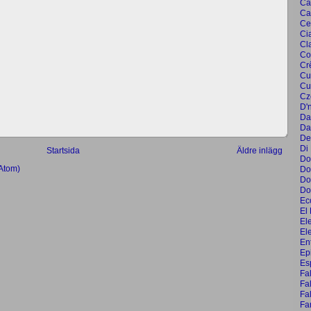
Ca
Ca
Ce
Ci
Cl
Co
Cr
Cu
Cu
Cz
D'
Da
Da
De
Di
Startsida
Äldre inlägg
Do
(Atom)
Do
Do
Do
Ec
El 
El
El
En
Ep
Es
Fa
Fal
Fa
Far