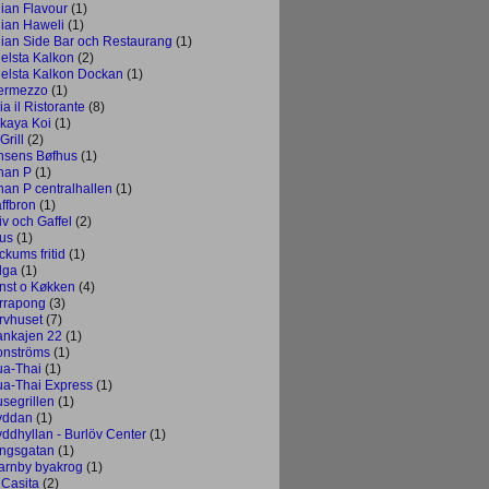
dian Flavour
(1)
dian Haweli
(1)
dian Side Bar och Restaurang
(1)
gelsta Kalkon
(2)
gelsta Kalkon Dockan
(1)
termezzo
(1)
lia il Ristorante
(8)
akaya Koi
(1)
Grill
(2)
nsens Bøfhus
(1)
han P
(1)
han P centralhallen
(1)
affbron
(1)
iv och Gaffel
(2)
us
(1)
ckums fritid
(1)
lga
(1)
nst o Køkken
(4)
rrapong
(3)
rvhuset
(7)
ankajen 22
(1)
onströms
(1)
ua-Thai
(1)
ua-Thai Express
(1)
usegrillen
(1)
yddan
(1)
yddhyllan - Burlöv Center
(1)
ngsgatan
(1)
arnby byakrog
(1)
 Casita
(2)