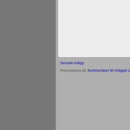
Senaste inlägg
Prenumerera på:
Kommentarer till inlägget 