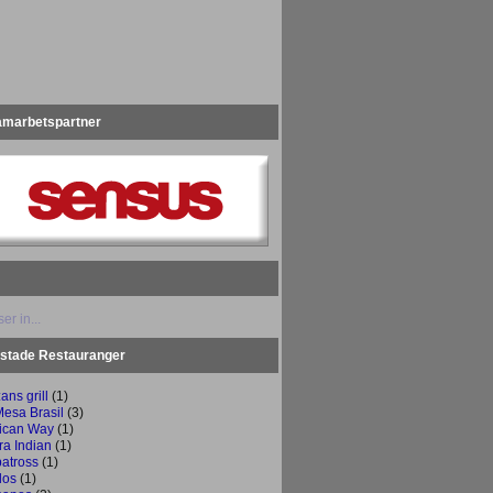
amarbetspartner
er in...
stade Restauranger
ans grill
(1)
Mesa Brasil
(3)
rican Way
(1)
ra Indian
(1)
batross
(1)
dos
(1)