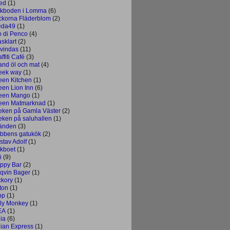
ed
(1)
skboden i Lomma
(6)
ickorna Fläderblom
(2)
eda49
(1)
o di Penco
(4)
sklart
(2)
vindas
(11)
ffiti Café
(3)
and öl och mat
(4)
eek way
(1)
een Kitchen
(1)
een Lion Inn
(6)
een Mango
(1)
een Matmarknad
(1)
eken på Gamla Väster
(2)
eken på saluhallen
(1)
änden
(3)
bbens gatukök
(2)
stav Adolf
(1)
kboet
(1)
i
(9)
ppy Bar
(2)
qvin Bager
(1)
ckory
(1)
ton
(1)
pp
(1)
ly Monkey
(1)
EA
(1)
dia
(6)
dian Express
(1)