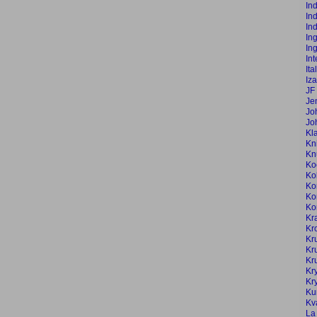
In
In
In
In
In
In
Ita
Iz
JF 
Je
Jo
Jo
Kl
Kn
Kn
Ko
Ko
Ko
Ko
Ko
Kr
Kr
Kr
Kr
Kr
Kr
Kr
Ku
Kv
La