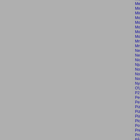
Me
Mi
Min
Mo
Mo
Mo
Mo
Mo
Mr
Mr
Ne
Ne
Ni
Nj
No
No
No
Ny
O'
P2
Pe
Per
Pi
Pi
Pl
Pl
Po
Pr
Pr
På