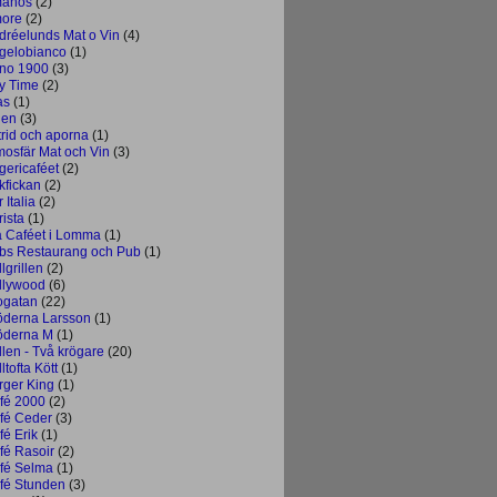
anos
(2)
ore
(2)
dréelunds Mat o Vin
(4)
gelobianco
(1)
no 1900
(3)
y Time
(2)
as
(1)
ien
(3)
trid och aporna
(1)
mosfär Mat och Vin
(3)
gericaféet
(2)
kfickan
(2)
 Italia
(2)
rista
(1)
å Caféet i Lomma
(1)
bs Restaurang och Pub
(1)
lgrillen
(2)
llywood
(6)
ogatan
(22)
öderna Larsson
(1)
öderna M
(1)
llen - Två krögare
(20)
ltofta Kött
(1)
rger King
(1)
fé 2000
(2)
fé Ceder
(3)
fé Erik
(1)
fé Rasoir
(2)
fé Selma
(1)
fé Stunden
(3)