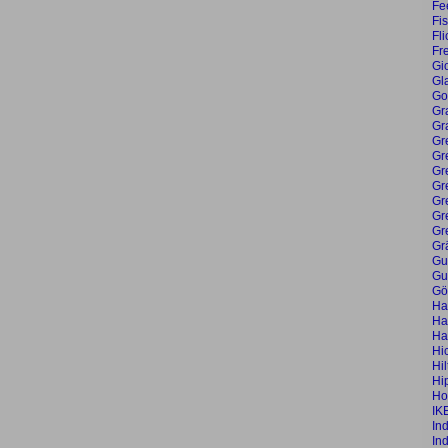
Fe
Fi
Fl
Fr
Gi
Gla
Go
Gra
Gr
Gr
Gr
Gr
Gr
Gr
Gr
Gr
Gr
Gu
Gu
Gö
Ha
Ha
Ha
Hi
Hil
Hi
Ho
IK
In
In