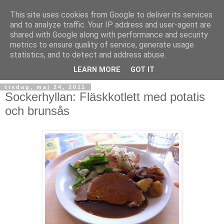
This site uses cookies from Google to deliver its services
and to analyze traffic. Your IP address and user-agent are
shared with Google along with performance and security
metrics to ensure quality of service, generate usage
statistics, and to detect and address abuse.
LEARN MORE
GOT IT
tisdag, maj 24, 2011
Sockerhyllan: Fläskkotlett med potatis
och brunsås