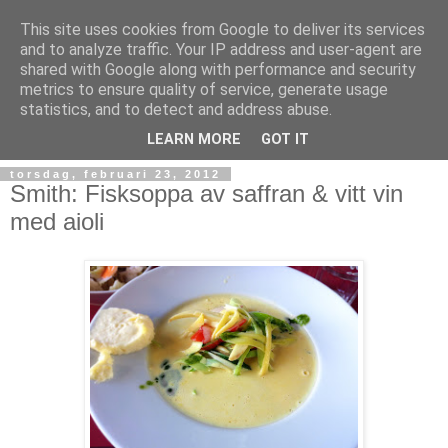
This site uses cookies from Google to deliver its services
and to analyze traffic. Your IP address and user-agent are
shared with Google along with performance and security
metrics to ensure quality of service, generate usage
statistics, and to detect and address abuse.
LEARN MORE
GOT IT
torsdag, februari 23, 2012
Smith: Fisksoppa av saffran & vitt vin
med aioli