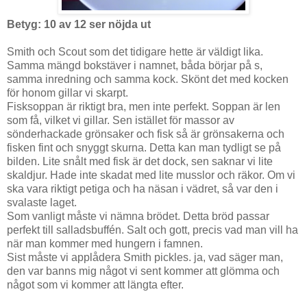
Betyg: 10 av 12 ser nöjda ut
Smith och Scout som det tidigare hette är väldigt lika.
Samma mängd bokstäver i namnet, båda börjar på s,
samma inredning och samma kock. Skönt det med kocken
för honom gillar vi skarpt.
Fisksoppan är riktigt bra, men inte perfekt. Soppan är len
som få, vilket vi gillar. Sen istället för massor av
sönderhackade grönsaker och fisk så är grönsakerna och
fisken fint och snyggt skurna. Detta kan man tydligt se på
bilden. Lite snålt med fisk är det dock, sen saknar vi lite
skaldjur. Hade inte skadat med lite musslor och räkor. Om vi
ska vara riktigt petiga och ha näsan i vädret, så var den i
svalaste laget.
Som vanligt måste vi nämna brödet. Detta bröd passar
perfekt till salladsbuffén. Salt och gott, precis vad man vill ha
när man kommer med hungern i famnen.
Sist måste vi applådera Smith pickles. ja, vad säger man,
den var banns mig något vi sent kommer att glömma och
något som vi kommer att längta efter.