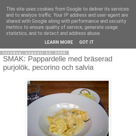
This site uses cookies from Google to deliver its services
and to analyze traffic. Your IP address and user-agent are
shared with Google along with performance and security
metrics to ensure quality of service, generate usage
statistics, and to detect and address abuse.
LEARN MORE
GOT IT
torsdag, augusti 13, 2009
SMAK: Pappardelle med bräserad
purjolök, pecorino och salvia