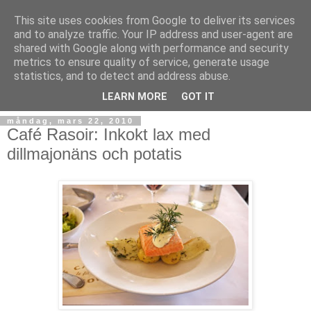
This site uses cookies from Google to deliver its services
and to analyze traffic. Your IP address and user-agent are
shared with Google along with performance and security
metrics to ensure quality of service, generate usage
statistics, and to detect and address abuse.
LEARN MORE
GOT IT
måndag, mars 22, 2010
Café Rasoir: Inkokt lax med
dillmajonäns och potatis