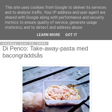
This site uses cookies from Google to deliver its services
and to analyze traffic. Your IP address and user-agent are
shared with Google along with performance and security
metrics to ensure quality of service, generate usage
statistics, and to detect and address abuse.
LEARN MORE
GOT IT
onsdag, juni 24, 2009
Di Penco: Take-away-pasta med
bacongräddsås