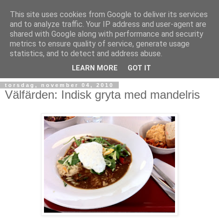
This site uses cookies from Google to deliver its services
and to analyze traffic. Your IP address and user-agent are
shared with Google along with performance and security
metrics to ensure quality of service, generate usage
statistics, and to detect and address abuse.
LEARN MORE
GOT IT
torsdag, november 04, 2010
Välfärden: Indisk gryta med mandelris