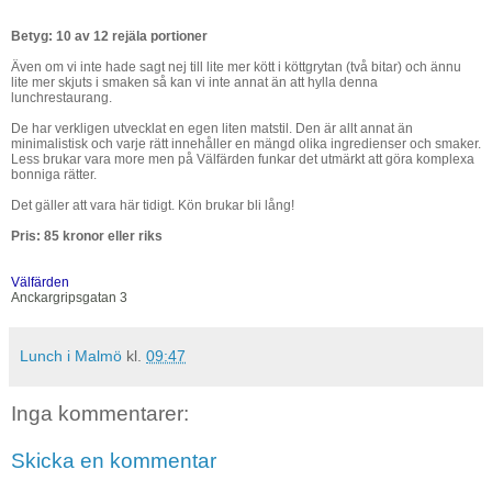
Betyg: 10 av 12 rejäla portioner
Även om vi inte hade sagt nej till lite mer kött i köttgrytan (två bitar) och ännu
lite mer skjuts i smaken så kan vi inte annat än att hylla denna
lunchrestaurang.
De har verkligen utvecklat en egen liten matstil. Den är allt annat än
minimalistisk och varje rätt innehåller en mängd olika ingredienser och smaker.
Less brukar vara more men på Välfärden funkar det utmärkt att göra komplexa
bonniga rätter.
Det gäller att vara här tidigt. Kön brukar bli lång!
Pris: 85 kronor eller riks
Välfärden
Anckargripsgatan 3
Lunch i Malmö
kl.
09:47
Inga kommentarer:
Skicka en kommentar